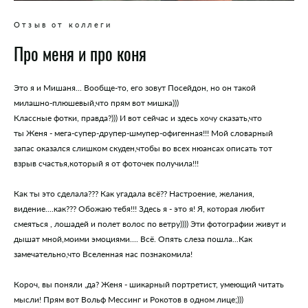
Отзыв от коллеги
Про меня и про коня
Это я и Мишаня... Вообще-то, его зовут Посейдон, но он такой
милашно-плюшевый,что прям вот мишка))) ⠀
Классные фотки, правда?))) И вот сейчас и здесь хочу сказать,что
ты Женя - мега-супер-друпер-шмупер-офигенная!!! Мой словарный
запас оказался слишком скуден,чтобы во всех нюансах описать тот
взрыв счастья,который я от фоточек получила!!!
⠀
Как ты это сделала??? Как угадала всё?? Настроение, желания,
видение....как??? Обожаю тебя!!! Здесь я - это я! Я, которая любит
смеяться , лошадей и полет волос по ветру)))) Эти фотографии живут и
дышат мной,моими эмоциями.... Всё. Опять слеза пошла...Как
замечательно,что Вселенная нас познакомила!
⠀
Короч, вы поняли ,да? Женя - шикарный портретист, умеющий читать
мысли! Прям вот Вольф Мессинг и Рокотов в одном лице;)))