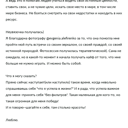
А ведь это я помогаю людям учиться видеть свои истинные ценности,
ставить свои, а не чужие цели, искать свое место в мире, в том числе
мире бизнеса. Не бояться смотреть на свои недостатки и находить в них
ресурс.
Неувязочка получалась)
Я благодарна фотографу @evgenia.alefirenko за то, что она помогла мне
пройти мой путь встречи со своим зеркалом, со своей правдой, со своей
истинной природой. Фотосессия получилась терапевтической). Сама не
ожидала, но в какой-то момент я начала получать кайф от того, что мне
больше не нужно играть. И можно быть собой.
Что я могу сказать?
Прямо сейчас наступает(или наступило) такое время, когда невольно
спрашиваешь себя "что я успела в жизни?" И я рада, что успела важное
для меня--принять себя "без фильтров". Такая маленькая для кого-то, но
такая огромная для меня победа!
И я говорю--шагайте к себе, там столько красоты!
Люблю.