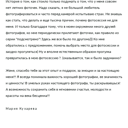
История о том, как стоило только подумать о том, что у меня совсем
нет летних фоточек. Надо сказать, я не большой любитель
фотографироваться и часто перед камерой испытываю страх. Не знаешь
как стать, что делать и еще тысяча причин, почему фотосессия не для
меня. И только благодаря тому, что в моем окружении много друзей
фотографов, ко мне периодически прилетают фоточки, как правило из
серии "подсмотрено"! Здесь же все было по другому))) Ко мне
обратились с предложением, помочь выбрать место для фотосессии и
заодно прогуляться) Ну и вполне естественным образом прогулка
превратилась в мою фотосессию ?. (оказывается, так и было задуманно?
Женя, спасибо тебе за этот опыт и подарок, за эмоции и за настоящую
меня!!! Я всегда понимала важность хорошей фотографии, ее значимость
и ценность! В умелых руках настоящего фотографа, ты раскрываешься!
А возможность сохранить себя в мгновении счастья, молодости и
красоты на века бесценна!!!
Мария Кухарева