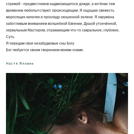
стрижей - предвестников надвигающегося дождя, а котёнки тем
временем любопытствуют происходящим. Я ощущаю свежесть
моросящих капелек и прохладу скошенной зелени. Я окружена
заботливым вниманием волшебной Евгении, Душой утончённой,
зеркальным Мастером, отражающим что-то сакральное, глубокое,
Суть.
Я передам свои незабудковые сны Богу.
Бог любуется своим творением моими очами.
Настя Яловик