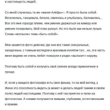
и настоящесть людей.
Со мной случилась та же «магия Алёфы»✨ Я просто была собой.
Веселилась, танцевала, бегала, смеялась и улыбалась, баловалась...
Все это мне гораздо ближе, чем умение держаться на камеру или
умение позировать. Мой план рухнул. Но это было как нельзя лучше.
Снова «всплыла» тема «быть собой».
Мне нравятся фото девочек, где они все такие сексуальные,
загадочные, с томным взглядом и красивым изгибом тел... но, эта часть
меня видимо не очень любит показухи и редко «вылазит» наружу.
Поэтому быть собой и излучать своё сияние всегда гармоничнее и
проще.
И, если у каждого фотографа есть своя фишка, то на мой взгляд, у
Жени это способность видеть (а может и делать людей такими в своём
поле) людей настоящими. Поэтому с ней так приятно и легко на
фотосессии. А снимки получаются живыми, глубокими, естественными
и яркими.