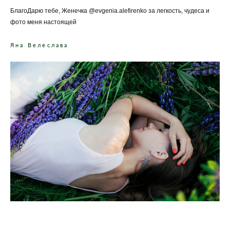
БлагоДарю тебе, Женечка @evgenia.alefirenko за легкость, чудеса и
фото меня настоящей
Яна Велеслава