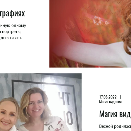
ографиях
щённую одному
ы портреты,
десяти лет.
17.06.2022
Магия видения
Магия ви
Весной родилась