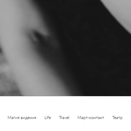
е
Магия видения
Life
Travel
Март-контакт
Театр