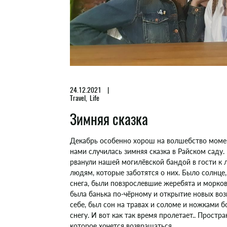
24.12.2021
Travel
Life
Зимняя сказка
Декабрь особенно хорош на волшебство момен
нами случилась зимняя сказка в Райском саду.
рванули нашей могилёвской бандой в гости к
людям, которые заботятся о них. Было солнце
снега, были повзрослевшие жеребята и морков
была банька по-чёрному и открытие новых во
себе, был сон на травах и соломе и ножками 
снегу. И вот как так время пролетает.. Простра
которое хочется возвращаться.