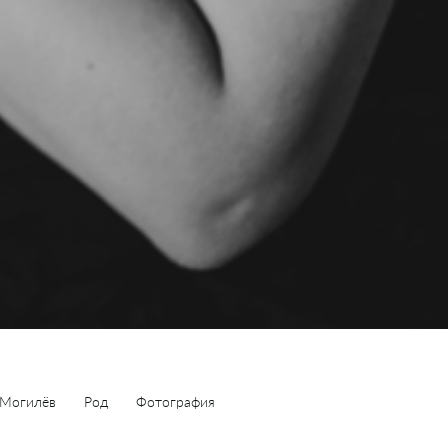
Могилёв
Род
Фотография