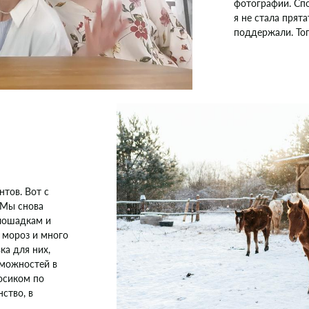
фотографии. Спо
я не стала прята
поддержали. Тог
тов. Вот с
 Мы снова
 лошадкам и
, мороз и много
ка для них,
зможностей в
босиком по
нство, в