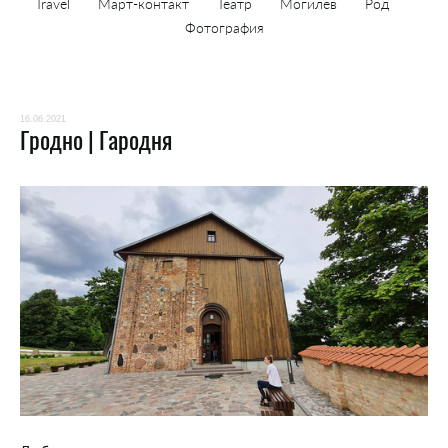
Travel
Март-контакт
Театр
Могилёв
Род
Фотография
16.06.2021
Гродно | Гародня