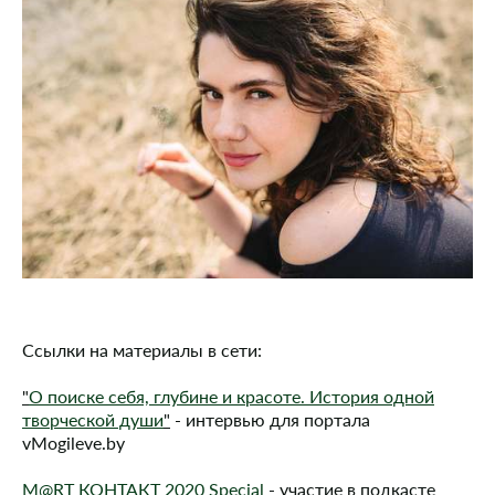
Ссылки на материалы в сети:
"
О поиске себя, глубине и красоте. История одной
творческой души
"
- интервью для портала
vMogileve.by
М@RT КОНТАКТ 2020 Special
- участие в подкасте