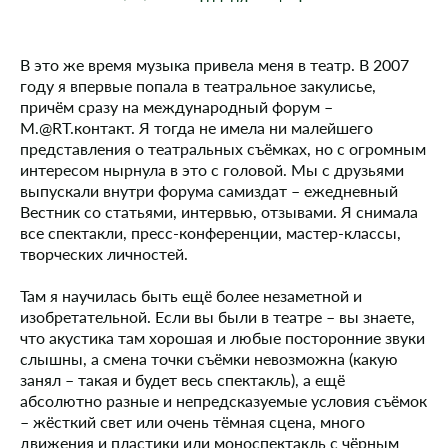
В это же время музыка привела меня в театр. В 2007
году я впервые попала в театральное закулисье,
причём сразу на международный форум –
М.@RT.контакт. Я тогда не имела ни малейшего
представления о театральных съёмках, но с огромным
интересом нырнула в это с головой. Мы с друзьями
выпускали внутри форума самиздат – ежедневный
Вестник со статьями, интервью, отзывами. Я снимала
все спектакли, пресс-конференции, мастер-классы,
творческих личностей.
Там я научилась быть ещё более незаметной и
изобретательной. Если вы были в театре – вы знаете,
что акустика там хорошая и любые посторонние звуки
слышны, а смена точки съёмки невозможна (какую
занял – такая и будет весь спектакль), а ещё
абсолютно разные и непредсказуемые условия съёмок
– жёсткий свет или очень тёмная сцена, много
движения и пластики или моноспектакль с чёрным